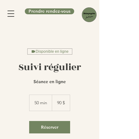
Prendre rendez-vous
Disponible en ligne
Suivi régulier
Séance en ligne
90 dollars
canadiens
50 min
5
90 $
0
m
i
n
Réserver